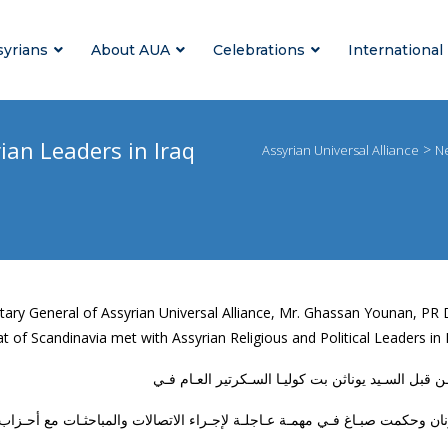
syrians
About AUA
Celebrations
International
ian Leaders in Iraq
>
Assyrian Universal Alliance
N
ary General of Assyrian Universal Alliance, Mr. Ghassan Younan, PR Di
t of Scandinavia met with Assyrian Religious and Political Leaders in I