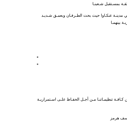
في مدينـة عنكـاوا حيث بحث الطـرفـان وبعمـق شـديـد
ـافـة تنظيمـاتنـا مـن أجـل الحفـاظ علـى اسـتمراريـة