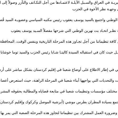
ـة في العراق والسـبل الآيلـة لاعتمـادها من أجل التكـاتف والتآزر وصولاً إل
ربيـل حيث كان في استقباله السيدة كاليتـا شـابا رئيس الحزب والسيد توما خ