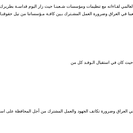
ـد الاتحاد الآشوري العالمي لقـاءاته مع تنظيمات ومؤسسات شـعبنـا حيث زار اليوم قداسـة 