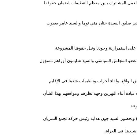
ى العمل المشـترك بـين معظم التنظيمات لضمان حقوقنـا
وشابا عضو المجلس السياسي والسيد شليمون أوراهم مسؤول