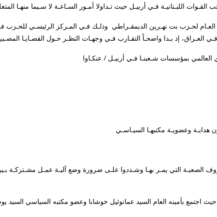
رتير العـام لحـزب بت نهـرين الديمقـراطي وذلـك فـي المـركز الرئيسـي للحـزب 
 الصعبـة التي يمـر بهـا وشـددوا علـى ضرورة وضع آليـة عمـل مشـتركـة بـين ك