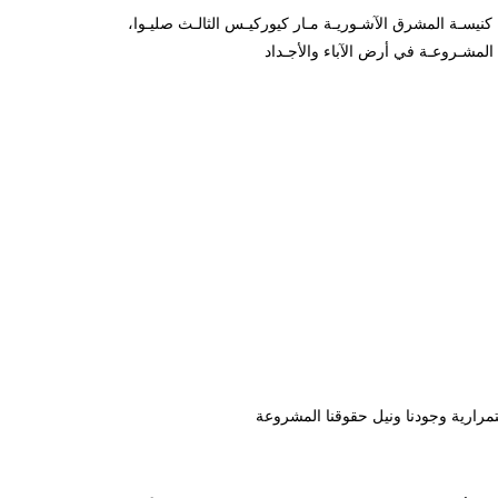
بطريرك كنيسـة المشرق الآشـوريـة مـار كيوركيـس الثالـث صليـوا،