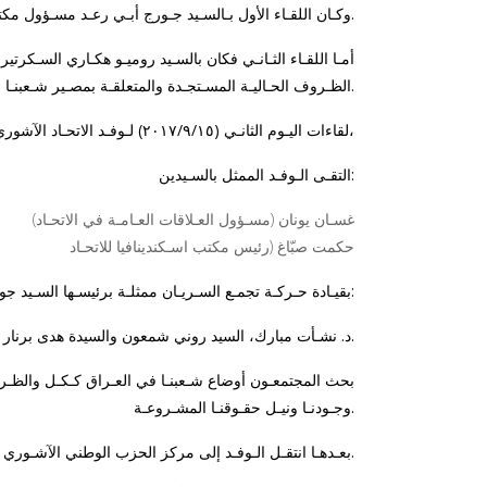
وكـان اللقـاء الأول بـالسـيد جـورج أبـي رعـد مسـؤول مكتب القـوات اللبـنانيـة فـي أربيـل حيث تـداولا أمـور السـاعـة لا سـيما منهـا المتعلقـة بمسـتقبل شـعبنـا.
أمـا اللقـاء الثـانـي فكان بالسـيد روميـو هكـاري السـك
الظـروف الحـاليـة المسـتجـدة والمتعلقـة بمصـير شـعبنـا فـي العـراق، إذ بـدا واضحـاً التقـارب فـي وجهـات النظـر حـول القضـايـا المصـيريـة بينهمـا.
لقاءات اليـوم الثانـي (٢٠١٧/٩/١٥) لـوفـد الاتحـاد الآشوري العالمي بمؤسسات شـعبنـا فـي أربيـل / عنكـاوا،
التقـى الـوفـد الممثل بالسـيدين:
غسـان يونان (مسـؤول العـلاقات العـامـة في الاتحـاد)
حكمت صبّاغ (رئيس مكتب اسـكندينافيا للاتحـاد
بقيـادة حـركـة تجمـع السـريـان ممثلـة برئيسـها السـيد جون هدايـة وعضويـة مكتبهـا السيـاسـي:
د. نشـأت مبارك، السيد روني شمعون والسيدة هدى برنار.
بحث المجتمعـون أوضاع شـعبنـا في العـراق كـكـل والظـروف
وجـودنـا ونيـل حقـوقنـا المشـروعـة.
بعـدهـا انتقـل الـوفـد إلى مركز الحزب الوطني الآشـوري حيث اجتمع بأمينه العام السيد عمانوئيل خوشابا وعضو مكتبه السياسي السيد يوسف هرمز.