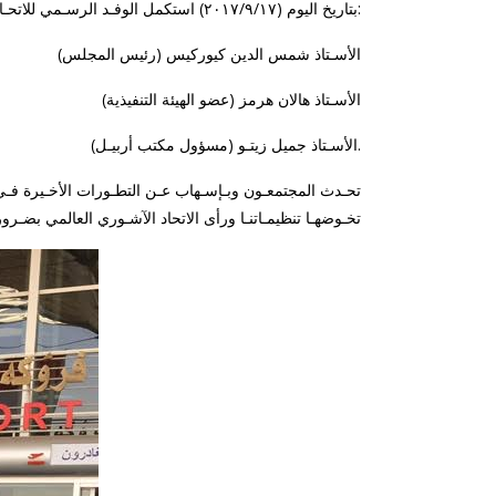
بتاريخ اليوم (٢٠١٧/٩/١٧) استكمل الوفـد الرسـمي للاتحـاد الآشـوري العـالمـي جولـتـه علـى مكـاتب تنظيمـات شـعبنـا فـي مـدينـة عنـكــاوا / أربيـل حيث التقـى بقيـادة المجلـس الشـعبي ممثـلاً بـ:
الأسـتاذ شمس الدين كيوركيس (رئيس المجلس)
الأسـتاذ هالان هرمز (عضو الهيئة التنفيذية)
الأسـتاذ جميل زيتـو (مسؤول مكتب أربيـل).
تحـدث المجتمعـون وبـإسـهاب عـن التطـورات الأخـيرة فـي 
تخـوضهـا تنظيمـاتنـا ورأى الاتحاد الآشـوري العالمي بضـرور