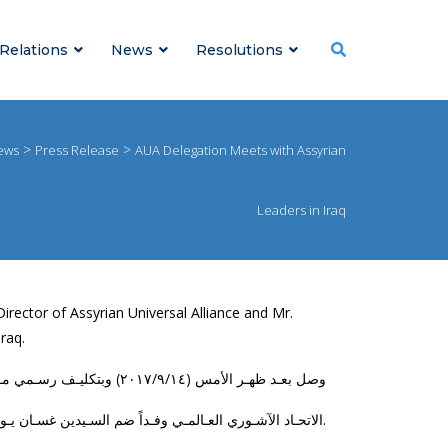
 Relations
News
Resolutions
>
>
ews
Press Release
AUA Delegation Meets with Assyrian
Leaders in Iraq
rector of Assyrian Universal Alliance and Mr.
raq.
وصل بعـد ظهـر الأمس (٢٠١٧/٩/١٤) وبتكليـف رسـمي مـن قبل السـيد يوناثن بت كوليـا السـكرتير العـام فـي
الاتحـاد الآشـوري العـالمـي وفـداً ضم السـيدين غسـان يـونان وحكمت صبـاغ فـي مهمـة عـاجلـة لإجـراء الاتصالات والمباحثـات مع أحـزاب وتنظيمـات شـعبنـا فـي العـراق.