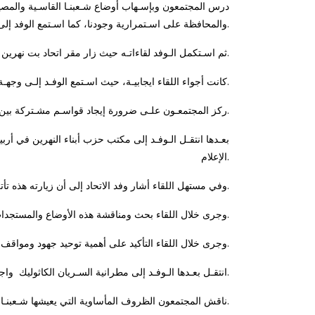
درس المجتمعون وبإسـهاب أوضاع شـعبنـا القاسـية والمصيري
والمحافظة على اسـتمرارية وجودنا، كما اسـتمع الوفد إلى وجهـة نظر الأخوة في الحزب.
ثم اسـتكمل الـوفد لقاءاتـه حيث زار مقر اتحاد بت نهرين الوطني واجتمع بالسيد يوسف يعقوب رئيس مكتبه السياسي وعضويـة السيد قُصي صليو، السيدة حنان متي توما والسيد عامر يعقوب.
كانت أجواء اللقاء ايجابيـة، حيث اسـتمع الوفـد إلـى وجهـة نظـر اتحـاد بت نهرين الوطني التي شرحها مفصلاً السـيد يوسف يعقوب.
ركز المجتمعـون علـى ضرورة إيجاد قواسـم مشـتركة بين كافة تنظيماتنا من أجل تجـاوز هذه المرحلة التاريخية وبنفس الوقت، المحافظة على استمرارية وجودنا ونيل حقوقنا المشروعة.
بعـدها انتقـل الـوفـد إلى مكتب حزب أبناء النهرين في أ
الإعلام.
وفي مستهل اللقاء أشار وفد الاتحاد إلى أن زيارته هذه تأتي في إطار الاطلاع على أوضاع شعبنا في إقليم كردستان بشكل مباشر على أرض الواقع، ولقاء أحزاب وتنظيمات شعبنا في الإقليم.
وجرى خلال اللقاء بحث ومناقشة هذه الأوضاع والمستجدات والتحديات التي يواجهها أبناء شعبنا في المرحلة الراهنة، حيث استعرض أعضاء قيادة أبناء النهرين وجهة نظرهم ومواقفهم بهذا الشأن.
وجرى خلال اللقاء التأكيد على أهمية توحيد جهود ومواقف مختلف مؤسسات وتنظيمات شعبنا في متابعة قضاياه والمطالبة بحقوقه المشروعة.
انتقـل بعـدها الـوفـد إلى مطرانية السـريان الكاثوليك واجتمع بسيادة المطران بطرس موشي (أبرشية الموصل وكركوك وإقليم كردستان) وبحضور السيد جون هداية رئيس حركة تجمع السريان.
ناقش المجتمعون الظروف المأساوية التي يعيشها شـعبنـا وضرورة العمل المشترك بين تنظيماتنا لتجاوز هذه المرحلة الصعبة التي يمر بها شـعبنـا في العراق.