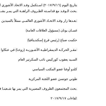
بتاريخ اليوم (٢٠١٧/٩/١٦) اسـتكمل وف
بحث الـوفـد مع قداسـته الظـروف الراهنـة التي يمـر بشـعبنا في العراق وضرورة العمل المشـترك بـين كافـة مـؤسساتنا من نيل حقوقنـا المشـروعـة في أرض الآباء والأجـداد.
بعـدها زار وفـد الاتحـاد الآشوري العالمـي ممثلاً بالسيدين:
غسـان يونان (مسؤول العلاقات العامة)
حكمت صباغ (رئيس فرع إسكندينافيا)
مقـر الحركـة الديمقراطيـة الآشـوريـة (زوعـا) في عنكاوا حيث كان في استقبال الـوفـد كل من:
السـيد يعقوب كوركيس نائب السكرتير العام
كلدو أوغنا عضو المكتب السياسي
طوني جونسن عضو اللجنة المركزية
بحث المجتمعون الظروف المصيرية التي يمر بها شـعبنـا في العراق وضرورة تكاتف الجهود والعمل المشترك من أجل المحافظة على استمرارية وجودنا ونيل حقوقنا المشروعة.
لقاءات ٢٠١٧/٩/١٧: