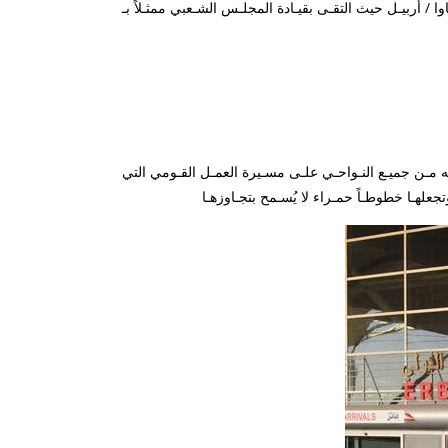
ه مـن جميـع النـواحـي علـى مسـيرة العمـل القـومي التي
جعلهـا خطوطـاً حمـراء لا يُسـمح بتجـاوزهـا