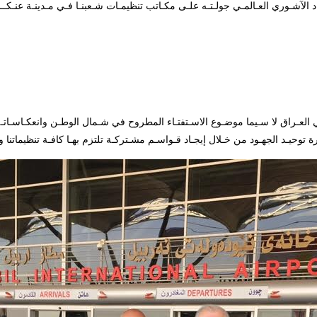
العـراق لا سـيما موضـوع الاسـتفتـاء المطروح في شـمال الوطـن وانعكـاسـاتـ
ة توحيـد الجهـود من خـلال إيجـاد قـواسـم مشـتركـة تلتزم بهـا كافـة تنظيماتنا وت